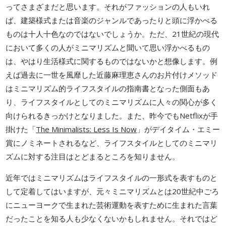
ってさまざまだと思います。それがファッションの人もいれ
ば、建築様式または音楽のジャンルであったりと頭に浮かべる
ものは十人十色なのではないでしょうか。ただ、21世紀の現代
において多くの人がミニマリズムと聞いて思い浮かべるもの
は、やはり生活様式に関するものではないかと想像します。例
えば過去に一世を風靡した近藤麻理恵さんのお片付けメソッド
はミニマリズム的ライフスタイルの指南書となった側面もあ
り、ライフスタイルとしてのミニマリズムに人々の関心が多く
向けられるきっかけとなりました。また、昨今でもNetflixが手
掛けた「
The Minimalists: Less Is Now
」がデイタイム・エミー
賞にノミネートされるなど、ライフスタイルとしてのミニマリ
ズムに対する注目はとどまるところを知りません。
近年ではミニマリズムはライフスタイルの一形式を表すものと
して定着してはいますが、元々ミニマリズムとは20世紀中ごろ
にニューヨークで生まれた芸術運動を表すために生まれた言葉
だったことを知る人も少なくないかもしれません。それではど