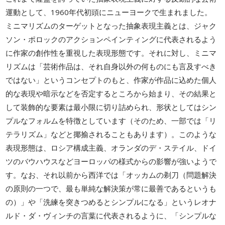
運動として、1960年代初頭にニューヨークで生まれました。
ミニマリズムのターゲットとなった抽象表現主義とは、ジャク
ソン・ポロックのアクションペインティングに代表されるよう
に作家の創作性を重視した表現形態です。それに対し、ミニマ
リズムは「芸術作品は、それ自身以外の何ものにも言及すべき
ではない」というコンセプトのもと、作家が作品に込めた個人
的な表現や暗示などを否定するところから始まり、その結果と
して装飾的な要素は最小限に切り詰められ、形状としてはシン
プルなフォルムを特徴としています（そのため、一部では「リ
テラリズム」などと揶揄されることもあります）。このような
表現形態は、ロシア構成主義、オランダのデ・ステイル、ドイ
ツのバウハウスなどヨーロッパの様式からの影響が強いようで
す。なお、それ以前から西洋では「オッカムの剃刀（問題解決
の原則の一つで、最も単純な解決策が常に最善であるというも
の）」や「洗練を突きつめるとシンプルになる」というレオナ
ルド・ダ・ヴィンチの言葉に代表されるように、「シンプルな