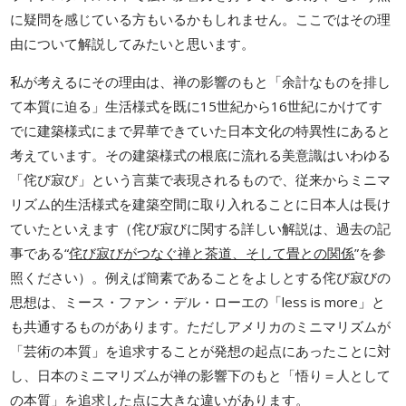
に疑問を感じている方もいるかもしれません。ここではその理
由について解説してみたいと思います。
私が考えるにその理由は、禅の影響のもと「余計なものを排し
て本質に迫る」生活様式を既に15世紀から16世紀にかけてす
でに建築様式にまで昇華できていた日本文化の特異性にあると
考えています。その建築様式の根底に流れる美意識はいわゆる
「侘び寂び」という言葉で表現されるもので、従来からミニマ
リズム的生活様式を建築空間に取り入れることに日本人は長け
ていたといえます（侘び寂びに関する詳しい解説は、過去の記
事である“
侘び寂びがつなぐ禅と茶道、そして畳との関係
”を参
照ください）。例えば簡素であることをよしとする侘び寂びの
思想は、ミース・ファン・デル・ローエの「less is more」と
も共通するものがあります。ただしアメリカのミニマリズムが
「芸術の本質」を追求することが発想の起点にあったことに対
し、日本のミニマリズムが禅の影響下のもと「悟り＝人として
の本質」を追求した点に大きな違いがあります。