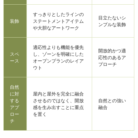
すっきりとしたラインの
目立たないシ
装飾
ステートメントアイテム
ンプルな装飾
や大胆なアートワーク
適応性よりも機能を優先
開放的かつ適
スペ
し、ゾーンを明確にした
応性のあるア
ース
オープンプランのレイア
プローチ
ウト
自然
に対
屋内と屋外を完全に融合
する
させるのではなく、開放
自然との強い
アプ
感を生み出すことに重点
融合
ロー
を置く
チ