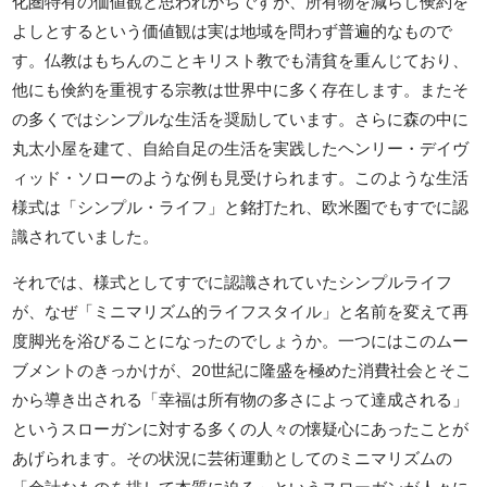
化圏特有の価値観と思われがちですが、所有物を減らし倹約を
よしとするという価値観は実は地域を問わず普遍的なもので
す。仏教はもちんのことキリスト教でも清貧を重んじており、
他にも倹約を重視する宗教は世界中に多く存在します。またそ
の多くではシンプルな生活を奨励しています。さらに森の中に
丸太小屋を建て、自給自足の生活を実践したヘンリー・デイヴ
ィッド・ソローのような例も見受けられます。このような生活
様式は「シンプル・ライフ」と銘打たれ、欧米圏でもすでに認
識されていました。
それでは、様式としてすでに認識されていたシンプルライフ
が、なぜ「ミニマリズム的ライフスタイル」と名前を変えて再
度脚光を浴びることになったのでしょうか。一つにはこのムー
ブメントのきっかけが、20世紀に隆盛を極めた消費社会とそこ
から導き出される「幸福は所有物の多さによって達成される」
というスローガンに対する多くの人々の懐疑心にあったことが
あげられます。その状況に芸術運動としてのミニマリズムの