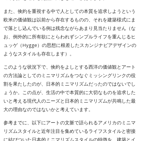
また、倹約を重視する中で人としての本質を追求しようという
欧米の価値観は以前から存在するものの、それを建築様式にま
で落とし込んでいる例は残念ながらあまり見当たりません（な
お、例外的に所有欲にとらわれずシンプルライフを重んじるヒ
ュッゲ（Hygge）の思想に根差したスカンジナビアデザインの
ようなスタイルも存在します）。
このような状況下で、倹約をよしとする西洋の価値観とアート
の方法論としてのミニマリズムをつなぐミッシングリンクの役
割を果たしたのが、日本的ミニマリズムだったのではないでし
ょうか。この点が、生活の中で本質的に大切なものを追求した
いと考える現代人のニーズと日本的ミニマリズムが共鳴した最
大の理由なのではないかと考えています。
参考までに、以下にアートの文脈で語られるアメリカのミニマ
リズムスタイルと近年注目を集めているライフスタイルと密接
に結びついた日本的ミニマリズムスタイルの特徴を、建築とイ