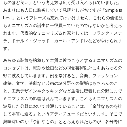
ものほど良い」という考え方は広く受け入れられていました。
あまりにも人口に膾炙していて見落としがちですが「Simple is
best」というフレーズも忘れてはいけません。これらの価値観
もミニマリズムの誕生に一役買っていたのではないかと考えら
れます。代表的なミニマリズム作家としては、フランク・ステ
ラ、ドナルド・ジャッド、カール・アンドレなどが挙げられま
す。
あらゆる装飾を捨象して本質に近づこうとするミニマリズムの
コンセプトは、彫刻や絵画などの視覚芸術以外にもあらゆる分
野に波及していきます。例を挙げると、音楽、ファッション、
建築、文学、演劇など芸術の諸分野への影響はもちろんのこ
と、工業デザインやクッキングなど生活に密着した分野にまで
ミニマリズムの影響は及んでいきます。これらミニマリズムの
波及した分野において共通していることは、「余計なものを排
して本質に迫る」というアティチュードだといえます。そこで
興味深いのが「余計なもの」ととらえられたものが、各分野に